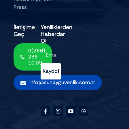
Press
İletişime
Yeniliklerden
Geç
Haberdar
Ol
0(266)
239
10 09
Kaydol
info@sunayguvenlik.com.tr