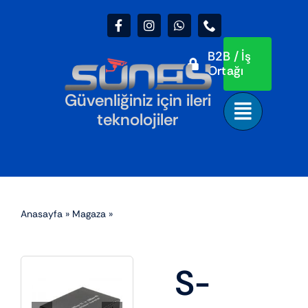
Skip
to
content
B2B / İş
Ortağı
Güvenliğiniz için ileri
teknolojiler
Anasayfa
»
Magaza
»
S-GUARD-0102 10/100M MEDİA
CONVERTER SM/SC DX 20KM
S-